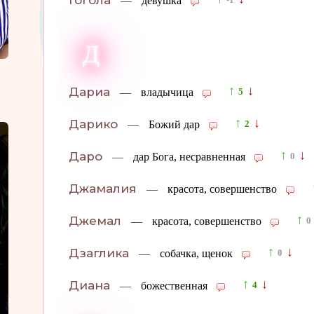
Гогола
—
девушка
-1
Д
↑
↓
Дариа
—
владычица
5
↑
↓
Дарико
—
Божий дар
2
↑
↓
Даро
—
дар Бога, несравненная
0
Джамалия
—
красота, совершенство
↑
Джемал
—
красота, совершенство
0
↑
↓
Дзаглика
—
собачка, щенок
0
↑
↓
Диана
—
божественная
4