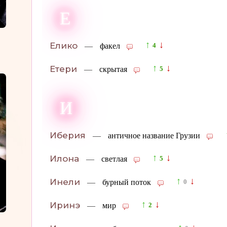
Е
↑
↓
Елико
—
факел
4
↑
↓
Етери
—
скрытая
5
И
Иберия
—
античное название Грузии
↑
↓
Илона
—
светлая
5
↑
↓
Инели
—
бурный поток
0
↑
↓
Иринэ
—
мир
2