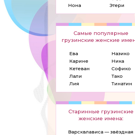
Нона
Этери
Самые популярные
грузинские женские имен
Ева
Назико
Карине
Ника
Кетеван
Софико
Лали
Тако
Лия
Тинатин
Старинные грузинские
женские имена:
Варсквлависа — звёздная