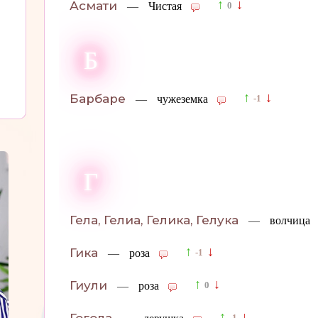
↑
↓
Асмати
—
Чистая
0
Б
↑
↓
Барбаре
—
чужеземка
-1
Г
Гела, Гелиа, Гелика, Гелука
—
волчица
↑
↓
Гика
—
роза
-1
↑
↓
Гиули
—
роза
0
↑
↓