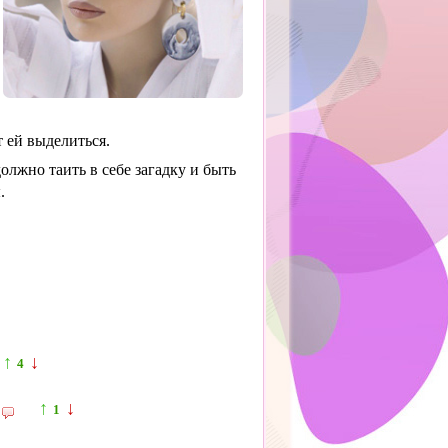
 ей выделиться.
олжно таить в себе загадку и быть
.
↑
↓
4
↑
↓
1