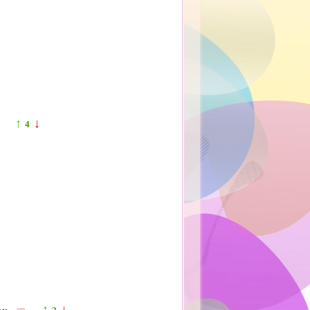
↑
↓
4
↑
↓