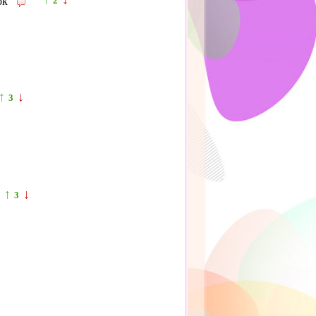
ок
2
↑
↓
3
↑
↓
3