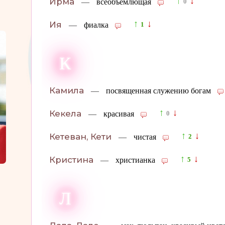
↑
↓
Ирма
—
всеобъемлющая
0
↑
↓
Ия
—
фиалка
1
К
Камила
—
посвященная служению богам
↑
↓
Кекела
—
красивая
0
↑
↓
Кетеван, Кети
—
чистая
2
↑
↓
Кристина
—
христианка
5
Л