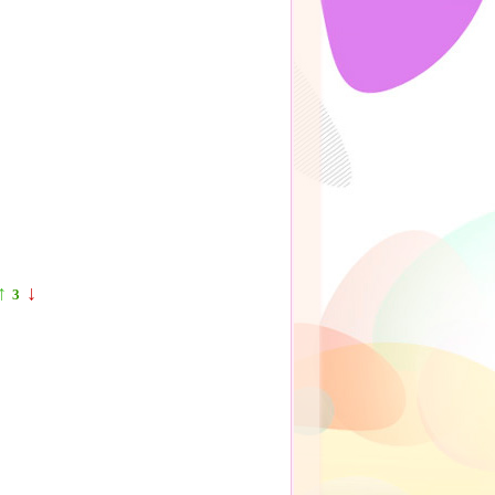
↑
↓
3