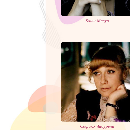
Кэти Мелуа
Софико Чиаурели