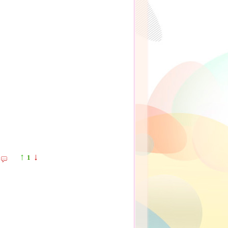
↑
↓
1