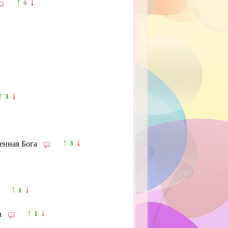
↑
↓
0
↑
↓
3
↑
↓
енная Бога
3
↑
↓
1
↑
↓
а
1