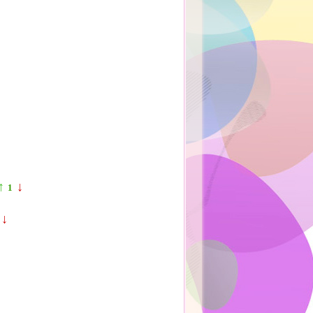
↑
↓
1
↓