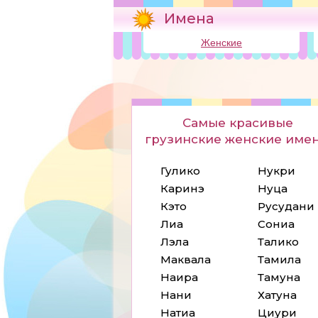
Имена
Женские
Самые красивые
грузинские женские имен
Гулико
Нукри
Каринэ
Нуца
Кэто
Русудани
Лиа
Сониа
Лэла
Талико
Маквала
Тамила
Наира
Тамуна
Нани
Хатуна
Натиа
Циури