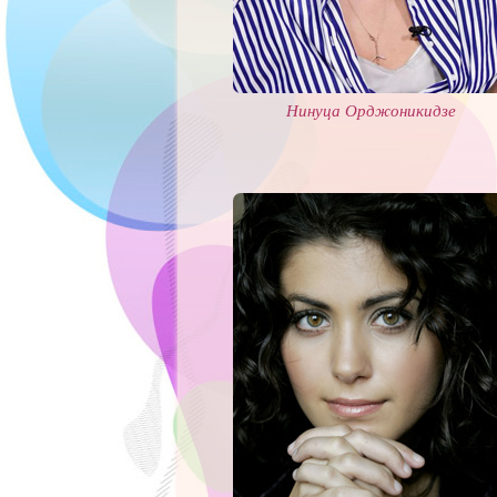
Нинуца Орджоникидзе