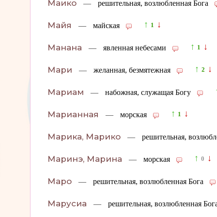
Маико
—
решительная, возлюбленная Бога
↑
↓
Майя
—
майская
1
↑
↓
Манана
—
явленная небесами
1
↑
↓
Мари
—
желанная, безмятежная
2
Мариам
—
набожная, служащая Богу
↑
↓
Марианная
—
морская
1
Марика, Марико
—
решительная, возлюбл
↑
↓
Маринэ, Марина
—
морская
0
Маро
—
решительная, возлюбленная Бога
Марусиа
—
решительная, возлюбленная Бог