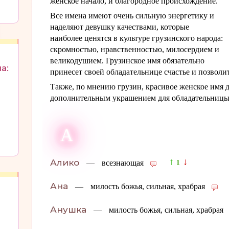
женское начало, и благородное происхождение.
Все имена имеют очень сильную энергетику и
наделяют девушку качествами, которые
наиболее ценятся в культуре грузинского народа:
скромностью, нравственностью, милосердием и
великодушием. Грузинское имя обязательно
а:
принесет своей обладательнице счастье и позволит
Также, по мнению грузин, красивое женское имя д
дополнительным украшением для обладательницы
А
↑
↓
Алико
—
всезнающая
1
Ана
—
милость божья, сильная, храбрая
Анушка
—
милость божья, сильная, храбрая