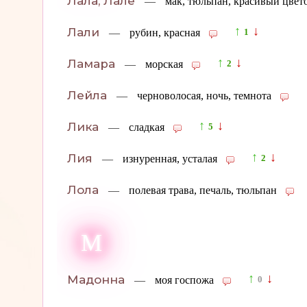
Лала, Лале
—
мак, тюльпан, красивый цвет
↑
↓
Лали
—
рубин, красная
1
↑
↓
Ламара
—
морская
2
Лейла
—
черноволосая, ночь, темнота
↑
↓
Лика
—
сладкая
5
↑
↓
Лия
—
изнуренная, усталая
2
Лола
—
полевая трава, печаль, тюльпан
М
↑
↓
Мадонна
—
моя госпожа
0