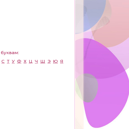
 буквам:
С
Т
У
Ф
Х
Ц
Ч
Ш
Э
Ю
Я