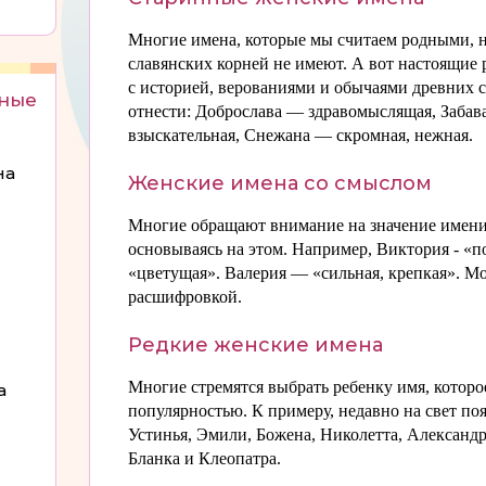
Многие имена, которые мы считаем родными, на
славянских корней не имеют. А вот настоящие 
с историей, верованиями и обычаями древних 
нные
отнести: Доброслава — здравомыслящая, Забав
взыскательная, Снежана — скромная, нежная.
на
Женские имена со смыслом
Многие обращают внимание на значение имени
н
основываясь на этом. Например, Виктория - «
«цветущая». Валерия — «сильная, крепкая». М
расшифровкой.
Редкие женские имена
Многие стремятся выбрать ребенку имя, которо
а
популярностью. К примеру, недавно на свет по
Устинья, Эмили, Божена, Николетта, Александр
Бланка и Клеопатра.