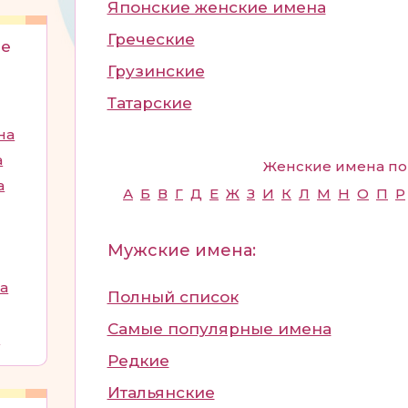
Японские женские имена
Греческие
ие
Грузинские
Татарские
на
а
Женские имена по
а
А
Б
В
Г
Д
Е
Ж
З
И
К
Л
М
Н
О
П
Р
Мужские имена:
а
Полный список
Самые популярные имена
а
Редкие
Итальянские