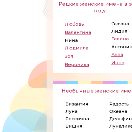
Редкие женские имена в 
году:
Оксана
Любовь
Лидия
Валентина
Галина
Нина
Антони
Людмила
Алла
Зоя
Инна
Вероника
Необычные женские име
Византия
Радость
Луна
Океана
Россияна
Дельфин
Вишня
Луналик