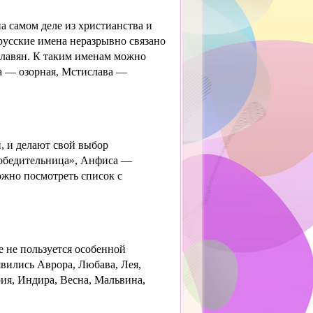
 самом деле из христианства и
русские имена неразрывно связано
славян. К таким именам можно
а — озорная, Мстислава —
, и делают свой выбор
победительница», Анфиса —
ожно посмотреть список с
е не пользуется особенной
явились Аврора, Любава, Лея,
ия, Индира, Весна, Мальвина,