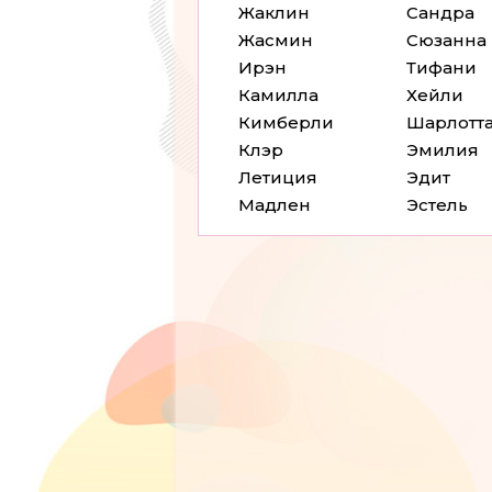
Жаклин
Сандра
Жасмин
Сюзанна
Ирэн
Тифани
Камилла
Хейли
Кимберли
Шарлотт
Клэр
Эмилия
Летиция
Эдит
Мадлен
Эстель