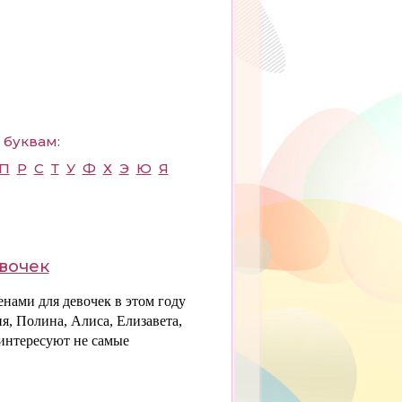
 буквам:
П
Р
С
Т
У
Ф
Х
Э
Ю
Я
вочек
нами для девочек в этом году
я, Полина, Алиса, Елизавета,
 интересуют не самые