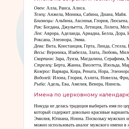
Овен:
Алла, Раиса, Алиса.
Телец:
Анжела, Моника, Сабина, Диана, Майя.
Близнецы:
Альбина, Аксинья, Глория, Люсьена, 
Рак:
Богдана, Джульетта, Летиция, Лолита, Мел
Лев:
Аврора, Аделаида, Ариадна, Белла, Дора, 
Роксана, Элеонора, Эмма.
Дева:
Вита, Констанция, Герта, Линда, Стелла, 
Весы:
Вероника, Изабелла, Злата, Любовь, Миле
Скорпион:
Зара, Луиза, Магдалина, Серафима, М
Стрелец:
Берта, Жанна, Виолетта, Изольда, Ма
Козерог:
Варвара, Кира, Рената, Нора, Элеонора
Водолей:
Илона, Глория, Аэлита, Новелла, Фри
Рыба:
Адель, Ева, Амелия, Венера, Нинель.
Имена по церковному календарю
Никуда не делась традиция выбирать имя по це
который содержит довольно красивые варианты
Эмилия, Юлиана, Нонна. Поскольку мужских и
можно использовать аналог мужского имени в 