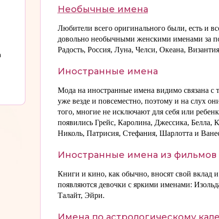
Необычные имена
Любители всего оригинального были, есть и все
довольно необычными женскими именами за пос
Радость, Россия, Луна, Челси, Океана, Византия
а
Иностранные имена
Мода на иностранные имена видимо связана с т
уже везде и повсеместно, поэтому и на слух о
того, многие не исключают для себя или ребенка
появились Грейс, Каролина, Джессика, Белла,
Николь, Патрисия, Стефания, Шарлотта и Ванес
Иностранные имена из фильмов 
Книги и кино, как обычно, вносят свой вклад и
появляются девочки с яркими именами: Изольда
Талайт, Эйри.
Имена по астрологическому кале