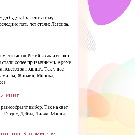
гда будут. По статистике,
ледние пять лет стали: Легенда,
.
ем, что английский язык изучают
ни стали более привычными. Кроме
 переезд за границу. Так у нас
 Камилла, Жасмин, Моника,
са.
и книг
 разнообразят выбор. Так на свет
, Глэдис, Дейзи, Лиода, Манни,
ндарю. К примеру: