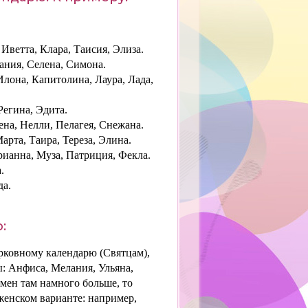
Иветта, Клара, Таисия, Элиза.
ания, Селена, Симона.
Илона, Капитолина, Лаура, Лада,
Регина, Эдита.
на, Нелли, Пелагея, Снежана.
арта, Таира, Тереза, Элина.
рианна, Муза, Патриция, Фекла.
.
да.
:
рковному календарю (Святцам),
: Анфиса, Мелания, Ульяна,
мен там намного больше, то
женском варианте: например,