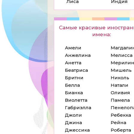
Лиса
Индия
Самые красивые иностра
имена:
Амели
Магдали
Анжелина
Мелисса
Анетта
Мерили
Беатриса
Мишель
Бритни
Николь
Белла
Натали
Бианка
Оливия
Виолетта
Памела
Габриэлла
Пенелоп
Джоли
Ребекка
Джина
Рейна
Джессика
Роберта