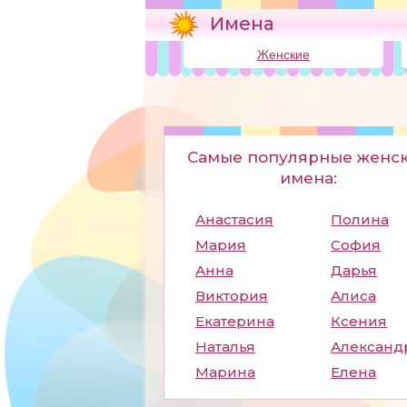
Имена
Женские
Самые популярные женс
имена:
Анастасия
Полина
Мария
София
Анна
Дарья
Виктория
Алиса
Екатерина
Ксения
Наталья
Александ
Марина
Елена