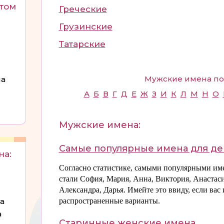
этом
Греческие
Грузинские
Татарские
Мужские имена по
на
А
Б
В
Г
Д
E
Ж
З
И
К
Л
М
Н
О
Мужские имена:
Самые популярные имена для де
на:
Согласно статистике, самыми популярными име
стали София, Мария, Анна, Виктория, Анастаси
Александра, Дарья. Имейте это ввиду, если вас
а
распространенные варианты.
а
Старинные женские имена