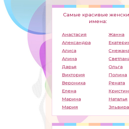
Самые красивые женск
имена:
Анастасия
Жанна
Александра
Екатери
Алиса
Снежан
Алина
Светлан
Дарья
Ольга
Виктория
Полина
Вероника
Рената
Елена
Кристин
Марина
Наталья
Мария
Эльвир