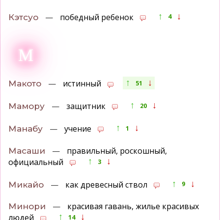
↑
↓
—
победный ребенок
Кэтсуо
4
М
↑
↓
—
истинный
Макото
51
↑
↓
—
защитник
Мамору
20
↑
↓
—
учение
Манабу
1
—
правильный, роскошный,
Масаши
↑
↓
официальный
3
↑
↓
—
как древесный ствол
Микайо
9
—
красивая гавань, жилье красивых
Минори
↑
↓
людей
14