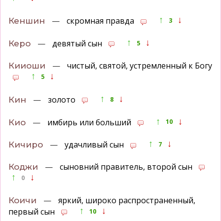
↑
↓
—
скромная правда
Кеншин
3
↑
↓
—
девятый сын
Керо
5
—
чистый, святой, устремленный к Богу
Кииоши
↑
↓
5
↑
↓
—
золото
Кин
8
↑
↓
—
имбирь или больший
Кио
10
↑
↓
—
удачливый сын
Кичиро
7
—
сыновний правитель, второй сын
Коджи
↑
↓
0
—
яркий, широко распространенный,
Коичи
↑
↓
первый сын
10