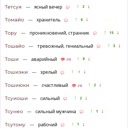
↑
↓
—
ясный вечер
Тетсуя
2
↑
↓
—
хранитель
Томайо
6
↑
↓
—
проникновений, странник
Тору
15
↑
↓
—
тревожный, гениальный
Тошайо
5
↑
↓
—
аварийный
Тоши
8
(1)
↑
↓
—
зрелый
Тошиэки
-1
↑
↓
—
счастливый
Тошиюки
2
(1)
↑
↓
—
сильный
Тсуиоши
2
↑
↓
—
сильный мужчина
Тсунео
1
↑
↓
—
рабочий
Тсутому
1