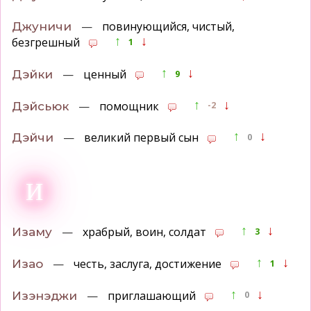
—
повинующийся, чистый,
Джуничи
↑
↓
безгрешный
1
↑
↓
—
ценный
Дэйки
9
↑
↓
—
помощник
Дэйсьюк
-2
↑
↓
—
великий первый сын
Дэйчи
0
И
↑
↓
—
храбрый, воин, солдат
Изаму
3
↑
↓
—
честь, заслуга, достижение
Изао
1
↑
↓
—
приглашающий
Изэнэджи
0