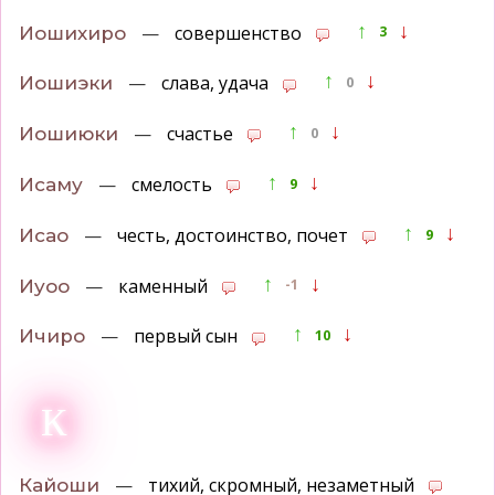
↑
↓
—
совершенство
Иошихиро
3
↑
↓
—
слава, удача
Иошиэки
0
↑
↓
—
счастье
Иошиюки
0
↑
↓
—
смелость
Исаму
9
↑
↓
—
честь, достоинство, почет
Исао
9
↑
↓
—
каменный
Иуоо
-1
↑
↓
—
первый сын
Ичиро
10
К
—
тихий, скромный, незаметный
Кайоши