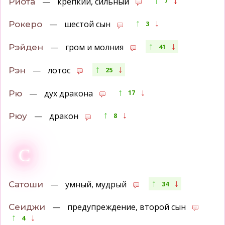
—
крепкий, сильный
Риота
7
↑
↓
—
шестой сын
Рокеро
3
↑
↓
—
гром и молния
Рэйден
41
↑
↓
—
лотос
Рэн
25
↑
↓
—
дух дракона
Рю
17
↑
↓
—
дракон
Рюу
8
С
↑
↓
—
умный, мудрый
Сатоши
34
—
предупреждение, второй сын
Сеиджи
↑
↓
4