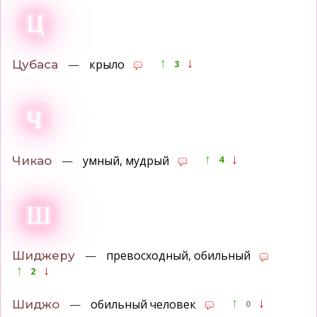
Ц
↑
↓
—
крыло
Цубаса
3
Ч
↑
↓
—
умный, мудрый
Чикао
4
Ш
—
превосходный, обильный
Шиджеру
↑
↓
2
↑
↓
—
обильный человек
Шиджо
0