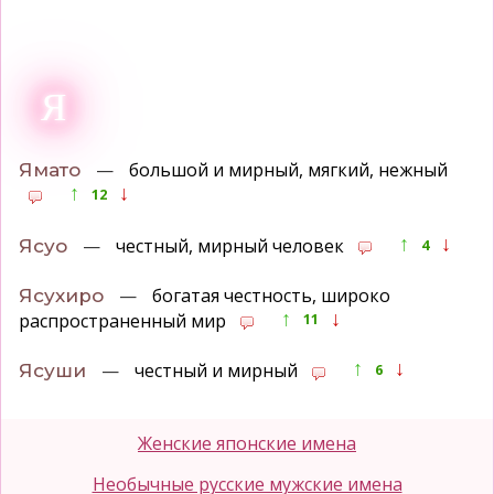
Я
—
большой и мирный, мягкий, нежный
Ямато
↑
↓
12
↑
↓
—
честный, мирный человек
Ясуо
4
—
богатая честность, широко
Ясухиро
↑
↓
распространенный мир
11
↑
↓
—
честный и мирный
Ясуши
6
Женские японские имена
Необычные русские мужские имена