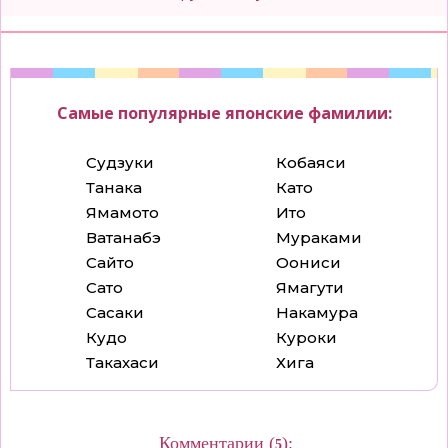
Самые популярные японские фамилии:
Судзуки
Кобаяси
Танака
Като
Ямамото
Ито
Ватанабэ
Мураками
Сайто
Оониси
Сато
Ямагути
Сасаки
Накамура
Кудо
Куроки
Такахаси
Хига
Комментарии (
):
5