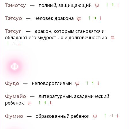
↑
↓
—
полный, защищающий
Тэмотсу
1
↑
↓
—
человек дракона
Тэтсуо
3
—
дракон, которым становятся и
Тэтсуя
обладают его мудростью и долговечностью
↑
↓
0
Ф
↑
↓
—
неповоротливый
Фудо
1
—
литературный, академический
Фумайо
↑
↓
ребенок
1
↑
↓
—
образованный ребенок
Фумио
-1