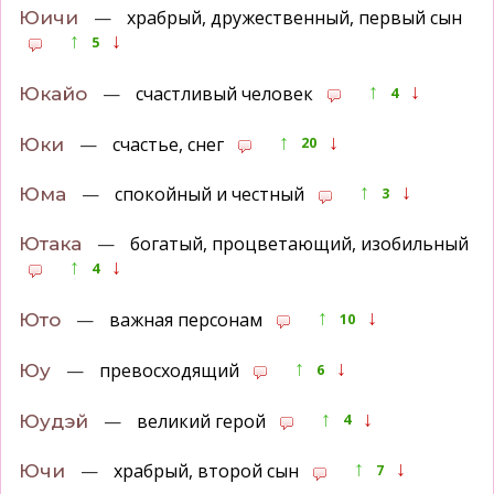
—
храбрый, дружественный, первый сын
Юичи
↑
↓
5
↑
↓
—
счастливый человек
Юкайо
4
↑
↓
—
счастье, снег
Юки
20
↑
↓
—
спокойный и честный
Юма
3
—
богатый, процветающий, изобильный
Ютака
↑
↓
4
↑
↓
—
важная персонам
Юто
10
↑
↓
—
превосходящий
Юу
6
↑
↓
—
великий герой
Юудэй
4
↑
↓
—
храбрый, второй сын
Ючи
7