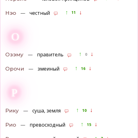
↑
↓
—
честный
Нэо
11
О
↑
↓
—
правитель
Озэму
0
↑
↓
—
змеиный
Орочи
16
Р
↑
↓
—
суша, земля
Рику
10
↑
↓
—
превосходный
Рио
15
↑
↓