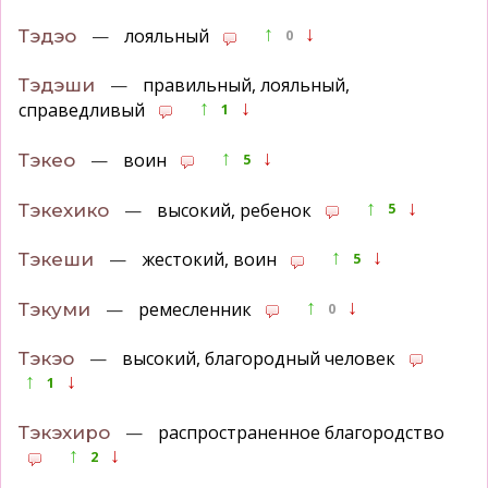
↑
↓
—
лояльный
Тэдэо
0
—
правильный, лояльный,
Тэдэши
↑
↓
справедливый
1
↑
↓
—
воин
Тэкео
5
↑
↓
—
высокий, ребенок
Тэкехико
5
↑
↓
—
жестокий, воин
Тэкеши
5
↑
↓
—
ремесленник
Тэкуми
0
—
высокий, благородный человек
Тэкэо
↑
↓
1
—
распространенное благородство
Тэкэхиро
↑
↓
2