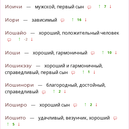
↑
↓
—
мужской, первый сын
Иоичи
7
↑
↓
—
зависимый
Иори
16
—
хороший, положительный человек
Иошайо
↑
↓
-2
↑
↓
—
хороший, гармоничный
Иоши
10
—
хороший и гармоничный,
Иошикэзу
↑
↓
справедливый, первый сын
1
—
благородный, достойный,
Иошинори
↑
↓
справедливый
2
↑
↓
—
хороший сын
Иоширо
2
—
удачливый, везунчик, хороший
Иошито
↑
↓
5