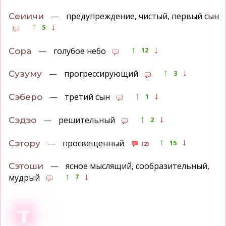
—
предупреждение, чистый, первый сын
Сеиичи
↑
↓
5
↑
↓
—
голубое небо
Сора
12
↑
↓
—
прогрессирующий
Сузуму
3
↑
↓
—
третий сын
Сэберо
1
↑
↓
—
решительный
Сэдэо
2
↑
↓
—
просвещенный
Сэтору
15
(2)
—
ясное мыслящий, сообразительный,
Сэтоши
↑
↓
мудрый
7
Т