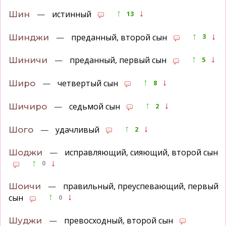
↑
↓
—
истинный
Шин
13
↑
↓
—
преданный, второй сын
Шинджи
3
↑
↓
—
преданный, первый сын
Шиничи
5
↑
↓
—
четвертый сын
Широ
8
↑
↓
—
седьмой сын
Шичиро
2
↑
↓
—
удачливый
Шого
2
—
исправляющий, сияющий, второй сын
Шоджи
↑
↓
0
—
правильный, преуспевающий, первый
Шоичи
↑
↓
сын
0
—
превосходный, второй сын
Шуджи