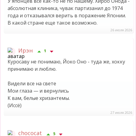
У японцев всё как-то не по нашему. Хироо Онода -
абсолютная клиника, чувак партизанил до 1974
года и отказывался верить в поражение Японии.
В какой стране еще такое возможно.
26 июля 2026
Ирэн
1
Куросаву не понимаю, Йоко Оно - туда же, хокку
принимаю и люблю.
Видели все на свете
Мои глаза — и вернулись
К вам, белые хризантемы.
(Иссё)
27 июля 2026
chococat
5