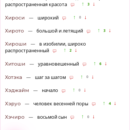
↑
↓
распространенная красота
3
↑
↓
—
широкий
Хироси
0
↑
↓
—
большой и летящий
Хирото
3
—
в изобилии, широко
Хироши
↑
↓
распространенный
2
↑
↓
—
уравновешенный
Хитоши
6
↑
↓
—
шаг за шагом
Хотэка
0
↑
↓
—
начало
Хэджайм
0
↑
↓
—
человек весенней поры
Хэруо
4
↑
↓
—
восьмой сын
Хэчиро
0