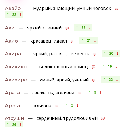
—
мудрый, знающий, умный человек
Акайо
↑
↓
22
↑
↓
—
яркий, осенний
Аки
22
↑
↓
—
красавец, идеал
Акио
21
↑
↓
—
яркий, рассвет, свежесть
Акира
30
↑
↓
—
великолепный принц
Акихико
10
↑
↓
—
умный, яркий, ученый
Акихиро
22
↑
↓
—
свежесть, новизна
Арата
9
↑
↓
—
новизна
Арэта
5
—
сердечный, трудолюбивый
Атсуши
↑
↓
29