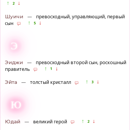
↑
↓
2
—
превосходный, управляющий, первый
Шуичи
↑
↓
сын
5
Э
—
превосходный второй сын, роскошный
Эиджи
↑
↓
правитель
1
↑
↓
—
толстый кристалл
Эйта
3
Ю
↑
↓
—
великий герой
Юдай
2