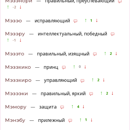
—
правильный, преуспевающий
Мэзэнори
↑
↓
-2
↑
↓
—
исправляющий
Мэзэо
1
—
интеллектуальный, победный
Мэзэру
↑
↓
-1
↑
↓
—
правильный, изящный
Мэзэто
2
↑
↓
—
принц
Мэзэхико
0
↑
↓
—
управляющий
Мэзэхиро
2
↑
↓
—
правильный, яркий
Мэзээки
2
↑
↓
—
защита
Мэмору
4
↑
↓
—
прилежный
Мэнэбу
1