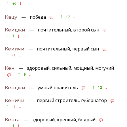
↑
↓
19
↑
↓
—
победа
Кацу
17
—
почтительный, второй сын
Кеиджи
↑
↓
7
—
почтительный, первый сын
Кеиичи
↑
↓
-1
—
здоровый, сильный, мощный, могучий
Кен
↑
↓
9
↑
↓
—
умный правитель
Кенджи
12
—
первый строитель, губернатор
Кеничи
↑
↓
-1
—
здоровый, крепкий, бодрый
Кента
↑
↓
1