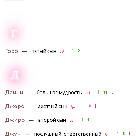
Г
↑
↓
—
пятый сын
Горо
2
Д
↑
↓
—
большая мудрость
Даичи
11
↑
↓
—
десятый сын
Джеро
0
↑
↓
—
второй сын
Джиро
1
↑
↓
—
послушный, ответственный
Джун
5