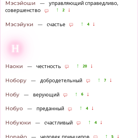
—
управляющий справедливо,
Мэсэйоши
↑
↓
совершенство
2
↑
↓
—
счастье
Мэсэйуки
4
Н
↑
↓
—
честность
Наоки
20
↑
↓
—
добродетельный
Нобору
7
↑
↓
—
верующий
Нобу
6
↑
↓
—
преданный
Нобуо
4
↑
↓
—
счастливый
Нобуюки
4
↑
↓
—
человек принципов
Норайо
5