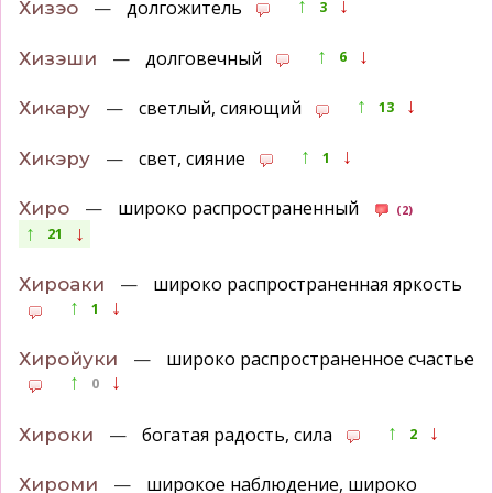
↑
↓
—
долгожитель
Хизэо
3
↑
↓
—
долговечный
Хизэши
6
↑
↓
—
светлый, сияющий
Хикару
13
↑
↓
—
свет, сияние
Хикэру
1
—
широко распространенный
Хиро
(2)
↑
↓
21
—
широко распространенная яркость
Хироаки
↑
↓
1
—
широко распространенное счастье
Хиройуки
↑
↓
0
↑
↓
—
богатая радость, сила
Хироки
2
—
широкое наблюдение, широко
Хироми