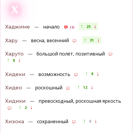
Х
↑
↓
—
начало
Хаджиме
25
(1)
↑
↓
—
весна, весенний
Хару
31
—
большой полёт, позитивный
Харуто
↑
↓
8
↑
↓
—
возможность
Хидеки
8
↑
↓
—
роскошный
Хидео
12
—
превосходный, роскошная яркость
Хидики
↑
↓
2
↑
↓
—
сохраненный
Хизока
0