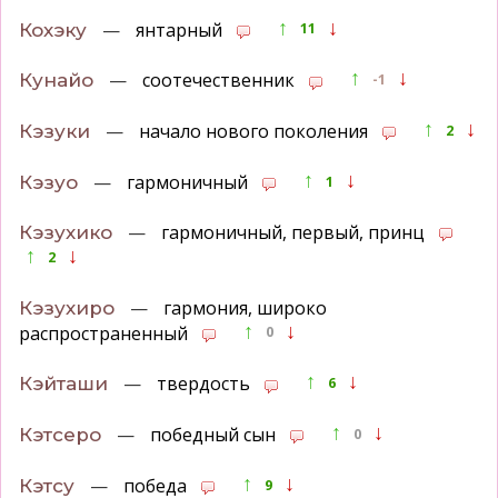
↑
↓
—
янтарный
Кохэку
11
↑
↓
—
соотечественник
Кунайо
-1
↑
↓
—
начало нового поколения
Кэзуки
2
↑
↓
—
гармоничный
Кэзуо
1
—
гармоничный, первый, принц
Кэзухико
↑
↓
2
—
гармония, широко
Кэзухиро
↑
↓
распространенный
0
↑
↓
—
твердость
Кэйташи
6
↑
↓
—
победный сын
Кэтсеро
0
↑
↓
—
победа
Кэтсу
9