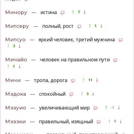
↑
↓
—
истина
Минору
7
↑
↓
—
полный, рост
Митсеру
1
—
яркий человек, третий мужчина
Митсуо
↑
↓
3
—
человек на правильном пути
Мичайо
↑
↓
1
↑
↓
—
тропа, дорога
Мичи
11
↑
↓
—
спокойный
Мэдока
3
↑
↓
—
увеличивающий мир
Мэзуио
-1
↑
↓
—
правильный, изящный
Мэзэки
0