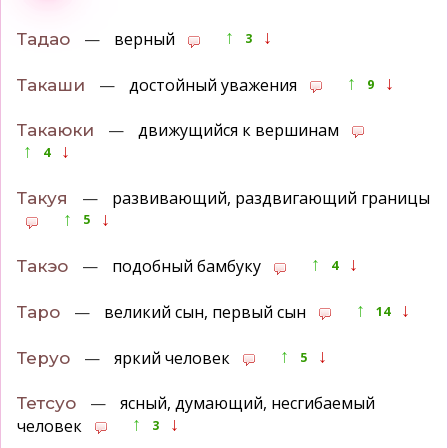
↑
↓
—
верный
Тадао
3
↑
↓
—
достойный уважения
Такаши
9
—
движущийся к вершинам
Такаюки
↑
↓
4
—
развивающий, раздвигающий границы
Такуя
↑
↓
5
↑
↓
—
подобный бамбуку
Такэо
4
↑
↓
—
великий сын, первый сын
Таро
14
↑
↓
—
яркий человек
Теруо
5
—
ясный, думающий, несгибаемый
Тетсуо
↑
↓
человек
3