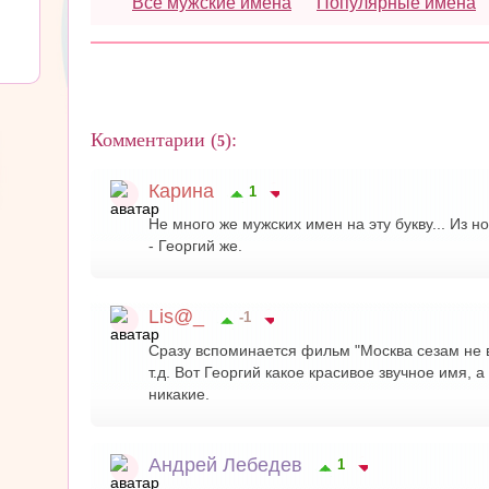
Все мужские имена
Популярные имена
Комментарии (
):
5
Карина
1
Не много же мужских имен на эту букву... Из 
- Георгий же.
Lis@_
-1
Сразу вспоминается фильм "Москва сезам не ве
т.д. Вот Георгий какое красивое звучное имя,
никакие.
Андрей Лебедев
1