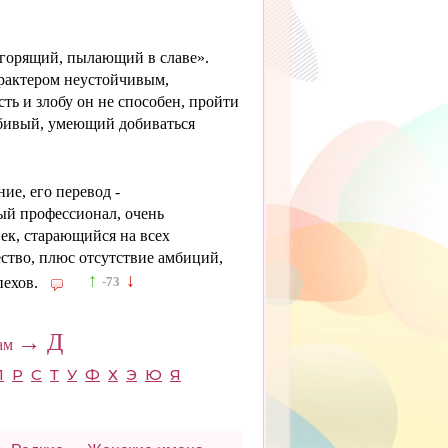
«горящий, пылающий в славе».
арактером неустойчивым,
ть и злобу он не способен, пройти
бивый, умеющий добиваться
ие, его перевод -
й профессионал, очень
ек, старающийся на всех
ство, плюс отсутствие амбиций,
↑
↓
пехов.
-73
→ Д
вам
П
Р
С
Т
У
Ф
Х
Э
Ю
Я