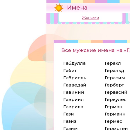
Имена
Женские
Все мужские имена на «Г
Габдулла
Геракл
Габит
Геральд
Габриель
Герасим
Гавведай
Герберт
Гавиний
Гервасий
Гавриил
Геркулес
Гаврила
Герман
Гази
Германн
Газиз
Гермес
Газим
Гермоген