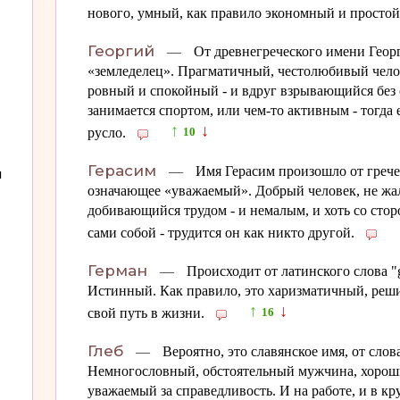
нового, умный, как правило экономный и простой
Георгий
—
От древнегреческого имени Георги
«земледелец». Прагматичный, честолюбивый челов
ровный и спокойный - и вдруг взрывающийся без
занимается спортом, или чем-то активным - тогда 
↑
↓
русло.
10
Герасим
—
Имя Герасим произошло от грече
н
означающее «уважаемый». Добрый человек, не жал
добивающийся трудом - и немалым, и хоть со сторо
сами собой - трудится он как никто другой.
Герман
—
Происходит от латинского слова "
Истинный. Как правило, это харизматичный, ре
↑
↓
свой путь в жизни.
16
Глеб
—
Вероятно, это славянское имя, от слова
Немногословный, обстоятельный мужчина, хороши
уважаемый за справедливость. И на работе, и в кр