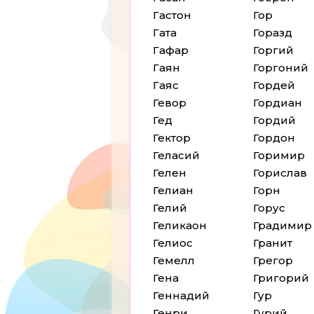
Гастон
Гор
Гата
Горазд
Гафар
Горгий
Гаян
Горгоний
Гаяс
Гордей
Гевор
Гордиан
Гед
Гордий
Гектор
Гордон
Геласий
Горимир
Гелен
Горислав
Гелиан
Горн
Гелий
Горус
Геликаон
Градимир
Гелиос
Гранит
Гемелл
Грегор
Гена
Григорий
Геннадий
Гур
Генри
Гурий