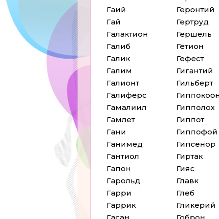
Гаий
Геронтий
Гай
Гертруд
Галактион
Гершель
Галиб
Гетион
Галик
Гефест
Галим
Гигантий
Галионт
Гильберт
Галиферс
Гиппокоо
Гамалиил
Гипполох
Гамлет
Гиппот
Гани
Гиппофой
Ганимед
Гипсенор
Гантиол
Гиртак
Гапон
Гияс
Гарольд
Главк
Гарри
Глеб
Гаррик
Гликерий
Гасан
Гоброн