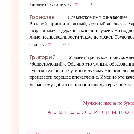
↑
↓
вполне счастливым.
3
Горислав
—
Славянское имя, означающее - 
Волевой, принципиальный, честный человек, с х
«взрывным» - сдерживаться он не умеет. На подлос
мимо несправедливости также не может. Трудолю
↑
↓
своего.
-456
Григорий
—
У имени греческое происхожден
«бодрствующий». Обычно это умный, образованны
чувствительный и чуткий к чужому мнению челов
произвести хорошее впечатление. Именно это каче
мешает ему добиться по-настоящему серьезных ус
Мужские имена по бук
А
Б
В
Г
Д
Е
Ж
З
И
К
Л
М
Н
О