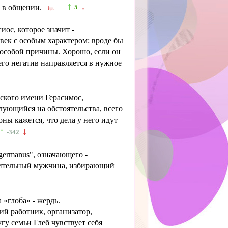
↑
↓
 в общении.
5
ос, которое значит -
ек с особым характером: вроде бы
 особой причины. Хорошо, если он
его негатив направляется в нужное
ского имени Герасимос,
ующийся на обстоятельства, всего
ны кажется, что дела у него идут
↑
↓
-342
germanus", означающего -
шительный мужчина, избирающий
 «глоба» - жердь.
й работник, организатор,
угу семьи Глеб чувствует себя