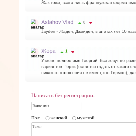
Жак тоже, всего лишь французская форма име
Astahov Vlad
0
Jayden - Жаден, Джейден, в штатах лет 10 на
Жора
1
У меня полное имя Георгий. Все зовут по-разн
вариантов: Герик (остается гадать от какого сл
никакого отношения не имеет, это Герман), д
Написать без регистрации:
Пол:
женский
мужской