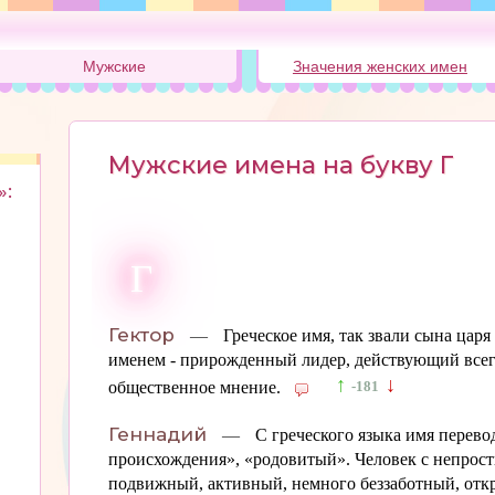
Мужские
Значения женских имен
Мужские имена на букву Г
»:
Г
Гектор
—
Греческое имя, так звали сына царя
именем - прирожденный лидер, действующий всегда
↑
↓
общественное мнение.
-181
Геннадий
—
С греческого языка имя перево
происхождения», «родовитый». Человек с непрост
подвижный, активный, немного беззаботный, отк