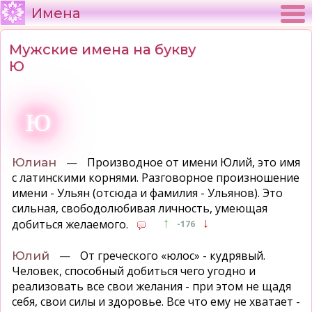
Имена
Мужские имена на букву
Ю
Ю
—
Производное от имени Юлий, это имя
Юлиан
с латинскими корнями. Разговорное произношение
имени - Ульян (отсюда и фамилия - Ульянов). Это
сильная, свободолюбивая личность, умеющая
↑
↓
добиться желаемого.
-176
—
От греческого «юлос» - кудрявый.
Юлий
Человек, способный добиться чего угодно и
реализовать все свои желания - при этом не щадя
себя, свои силы и здоровье. Все что ему не хватает -