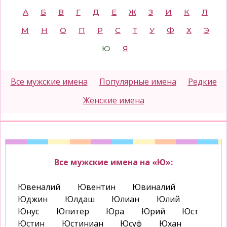
А
Б
В
Г
Д
Е
Ж
З
И
К
Л
М
Н
О
П
Р
С
Т
У
Ф
Х
Э
Ю
Я
Все мужские имена
Популярные имена
Редкие
Женские имена
Все мужские имена на «Ю»:
Ювеналий
Ювентин
Ювиналий
Юджин
Юлдаш
Юлиан
Юлий
Юнус
Юпитер
Юра
Юрий
Юст
Юстин
Юстиниан
Юсуф
Юхан