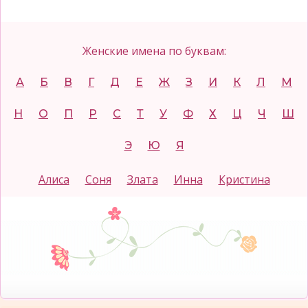
Женские имена по буквам:
А
Б
В
Г
Д
Е
Ж
З
И
К
Л
М
Н
О
П
Р
С
Т
У
Ф
Х
Ц
Ч
Ш
Э
Ю
Я
Алиса
Соня
Злата
Инна
Кристина