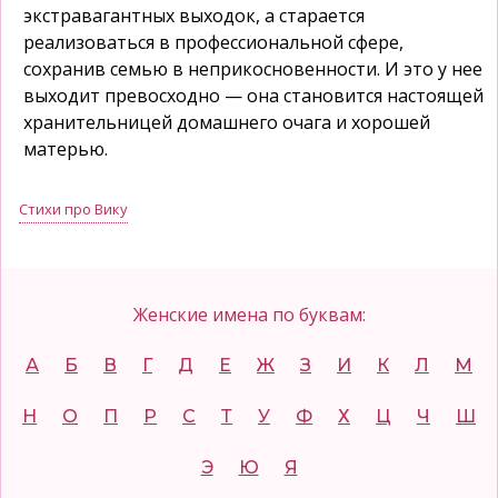
экстравагантных выходок, а старается
реализоваться в профессиональной сфере,
сохранив семью в неприкосновенности. И это у нее
выходит превосходно — она становится настоящей
хранительницей домашнего очага и хорошей
матерью.
Стихи про Вику
Женские имена по буквам:
А
Б
В
Г
Д
Е
Ж
З
И
К
Л
М
Н
О
П
Р
С
Т
У
Ф
Х
Ц
Ч
Ш
Э
Ю
Я