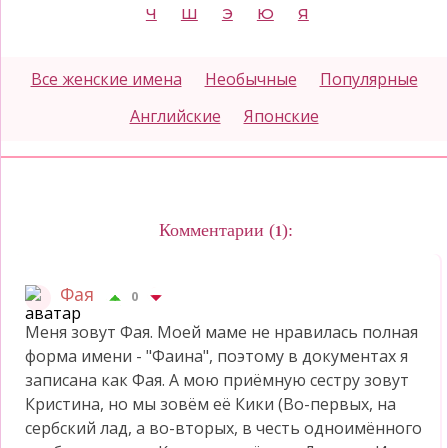
Ч
Ш
Э
Ю
Я
Все женские имена
Необычные
Популярные
Английские
Японские
Комментарии (
):
1
Фая
0
Меня зовут Фая. Моей маме не нравилась полная
форма имени - "Фаина", поэтому в документах я
записана как Фая. А мою приёмную сестру зовут
Кристина, но мы зовём её Кики (Во-первых, на
сербский лад, а во-вторых, в честь одноимённого