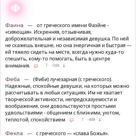
Ф
—
от греческого имени Фаэйне -
Фаина
«сияющая». Искренняя, отзывчивая,
доброжелательная и независимая девушка. По ней
не скажешь внешне, но она энергичная и быстрая —
ей тяжело сидеть на месте, всегда нужно куда-то
спешить, кому-то помогать, быть в центре
↑
↓
внимания.
-105
—
(Фиби) лучезарная (с греческого).
Феба
Надежные, спокойные девушки, на которых можно
рассчитывать в любых ситуациях. Им не хватает
творческой активности, непредсказуемости и
воображения, они довольствуются простыми
удвольствиями - общением с близкими, уютом,
↑
↓
теплотой, спокойствием.
-439
—
с греческого — «слава Божья».
Фекла