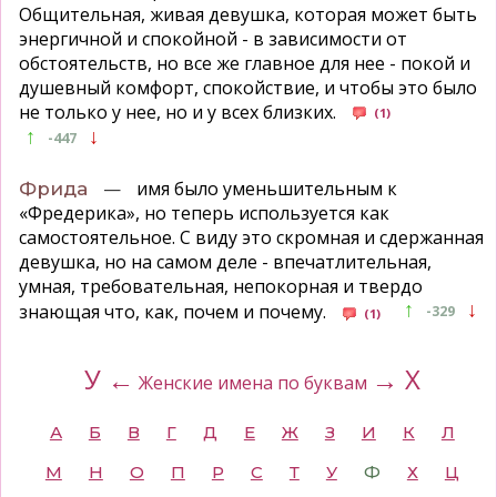
Общительная, живая девушка, которая может быть
энергичной и спокойной - в зависимости от
обстоятельств, но все же главное для нее - покой и
душевный комфорт, спокойствие, и чтобы это было
не только у нее, но и у всех близких.
(1)
↑
↓
-447
—
имя было уменьшительным к
Фрида
«Фредерика», но теперь используется как
самостоятельное. С виду это скромная и сдержанная
девушка, но на самом деле - впечатлительная,
умная, требовательная, непокорная и твердо
↑
↓
знающая что, как, почем и почему.
-329
(1)
У ←
→ Х
Женские имена по буквам
А
Б
В
Г
Д
Е
Ж
З
И
К
Л
М
Н
О
П
Р
С
Т
У
Ф
Х
Ц