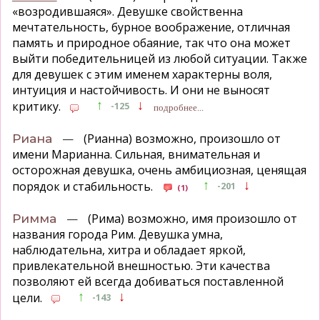
«возродившаяся». Девушке свойственна
мечтательность, бурное воображение, отличная
память и природное обаяние, так что она может
выйти победительницей из любой ситуации. Также
для девушек с этим именем характерны воля,
интуиция и настойчивость. И они не выносят
↑
↓
критику.
-125
подробнее...
—
(Рианна) возможно, произошло от
Риана
имени Марианна. Сильная, внимательная и
осторожная девушка, очень амбициозная, ценящая
↑
↓
порядок и стабильность.
-201
(1)
—
(Рима) возможно, имя произошло от
Римма
названия города Рим. Девушка умна,
наблюдательна, хитра и обладает яркой,
привлекательной внешностью. Эти качества
позволяют ей всегда добиваться поставленной
↑
↓
цели.
-143