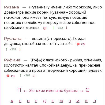
—
(Рузанна) у имени либо тюркские, либо
Рузана
древнегреческие корни. Рузанна – хороший
психолог, она имеет четкую, ясную позицию
позицию по любому вопросу и свое собственное
↑
↓
необычное мнение.
-372
—
львица (с тюркского). Гордая
Руслана
девушка, способная постоять за себя.
(2)
↑
↓
-232
—
(Руфь) с латинского - рыжая, огненная,
Руфина
золотисто-желтая. Спокойная девушка, прекрасная
собеседница и просто творческий хороший человек.
↑
↓
-367
(1)
П ←
→ С
Женские имена по буквам
А
Б
В
Г
Д
Е
Ж
З
И
К
Л