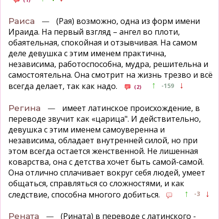
—
(Рая) возможно, одна из форм имени
Раиса
Ираида. На первый взгляд – ангел во плоти,
обаятельная, спокойная и отзывчивая. На самом
деле девушка с этим именем практична,
независима, работоспособна, мудра, решительна и
самостоятельна. Она смотрит на жизнь трезво и всё
↑
↓
всегда делает, так как надо.
-159
(2)
—
имеет латинское происхождение, в
Регина
переводе звучит как «царица". И действительно,
девушка с этим именем самоуверенна и
независима, обладает внутренней силой, но при
этом всегда остается женственной. Не лишенная
коварства, она с детства хочет быть самой-самой.
Она отлично сплачивает вокруг себя людей, умеет
общаться, справляться со сложностями, и как
↑
↓
следствие, способна многого добиться.
-3
—
(Рината) в переводе с латинского -
Рената