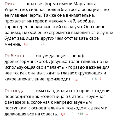
—
краткая форма имени Маргарита.
Рита
Упрямство, сильная воля и быстрота реакции – вот
ее главные черты. Также она внимательна,
проявляет интерес к мелочам - ей, вообще,
характерен аналитический склад ума. Она очень
ранима, не особенно стремится выделиться и лучше
будет защищать других чем отстаивать свое
↑
↓
мнение.
-22
—
«неувядающая слава» (с
Роберта
древнегерманского). Девушка талантливая, но не
использующая свои таланты - гораздо важнее для
нее то, как она выглядит в глазах окружающих и
↑
↓
какое впечатление производит.
-415
—
имя скандинавского происхождения,
Рогнеда
переводится как «советница в битве». Неуемная
фантазерка, склонная к непредсказуемым
поступкам, с основательным подходом к делам и
↑
↓
делающая все на совесть.
-416