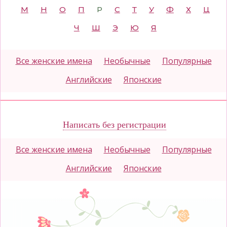
М
Н
О
П
Р
С
Т
У
Ф
Х
Ц
Ч
Ш
Э
Ю
Я
Все женские имена
Необычные
Популярные
Английские
Японские
Написать без регистрации
Все женские имена
Необычные
Популярные
Английские
Японские