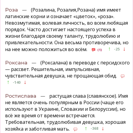
—
(Розалина, Розалия,Розана) имя имеет
Роза
латинские корни и означает «цветок», «роза».
Невозмутимая, волевая личность, во всем любящая
порядок. Часто достигает настоящего успеха в
жизни благодаря своему таланту, трудолюбию и
привлекательности. Она весьма противоречива, но
↑
↓
на нее можно положиться во всём.
-25
(1)
—
(Роксалана) в переводе с персидского
Роксана
— рассвет. Решительная, импульсивная,
чувствительная девушка, не прощающая обид.
↑
↓
-140
—
растущая слава (славянское). Имя
Ростислава
не является очень популярным в России (чаще его
используют в Украине, Словакии и Белоруссии), но
всё же время от времени встречается.
Требовательная, трудолюбивая девушка, хорошая
↑
↓
хозяйка и заботливая мать.
-368